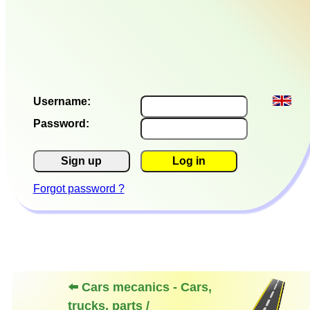
Username:
Password:
Sign up
Log in
Forgot password ?
⬅️ Cars mecanics - Cars,
trucks, parts /