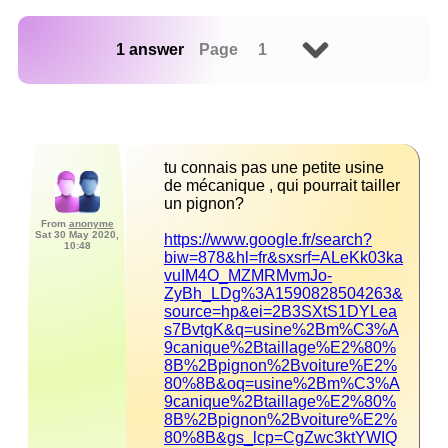
1 answer
Page 1
tu connais pas une petite usine 
de mécanique , qui pourrait tailler 
un pignon?
From
anonyme
Sat 30 May 2020,
https://www.google.fr/search?
10:48
biw=878&hl=fr&sxsrf=ALeKk03ka
vuIM4O_MZMRMvmJo-
ZyBh_LDg%3A1590828504263&
source=hp&ei=2B3SXtS1DYLea
s7BvtgK&q=usine%2Bm%C3%A
9canique%2Btaillage%E2%80%
8B%2Bpignon%2Bvoiture%E2%
80%8B&oq=usine%2Bm%C3%A
9canique%2Btaillage%E2%80%
8B%2Bpignon%2Bvoiture%E2%
80%8B&gs_lcp=CgZwc3ktYWIQ