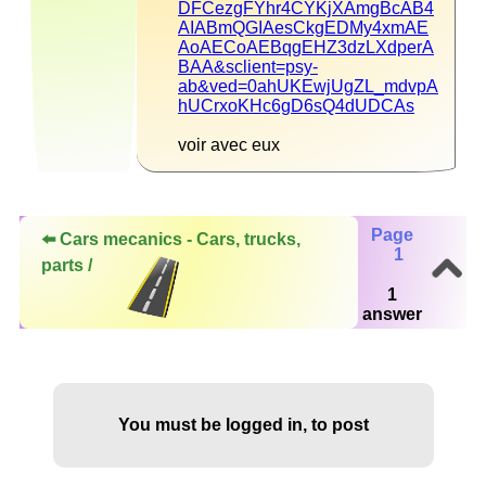
DFCezgFYhr4CYKjXAmgBcAB4
AIABmQGIAesCkgEDMy4xmAE
AoAECoAEBqgEHZ3dzLXdperA
BAA&sclient=psy-
ab&ved=0ahUKEwjUgZL_mdvpA
hUCrxoKHc6gD6sQ4dUDCAs
voir avec eux
Page
⬅️ Cars mecanics - Cars, trucks,
1
parts /
1
answer
You must be logged in, to post