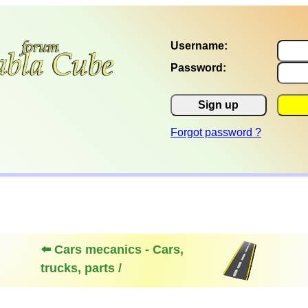
Username:
Password:
Sign up
Forgot password ?
⬅️ Cars mecanics - Cars,
trucks, parts /