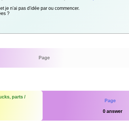
 et je n'ai pas d'idée par ou commencer.
ées ?
Page
ucks, parts /
Page
0 answer