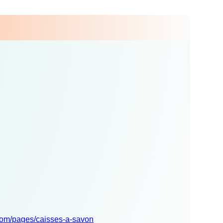
l.com/pages/caisses-a-savon