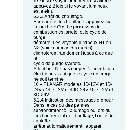
« O » si le voyant lumineux est allumé,
appuyez 2 fois si le voyant lumineux
est éteint.
6.2.3 Arrêt du chauffage.
Pour arrêter le chauffage, appuyez sur
la touche « O ». Le processus de
combustion est arrêté, et le cycle de
purge
démarre. Les voyants lumineux N1 ou
N2 (voir schémas 6.5 ou 6.6)
clignoteront rapidement jusqu'à ce que
le
cycle de purge s’arrête.
Attention : Ne pas couper l’alimentation
électrique avant que le cycle de purge
ne soit terminé.
16 – PLANAR modèles 4D-12V et 4D-
24V / 44D-12V et 44D-24V / 8D-12V et
8D-24V
6.2.4 Indication des messages d’erreur
Dans le cas où des pannes
surviendraient à l’allumage ou lors du
fonctionnement du chauffage, l'unité de
contrôle
arrête automatiquement l’appareil.