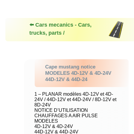
⬅️ Cars mecanics - Cars,
trucks, parts /
Cape mustang notice
MODELES 4D-12V & 4D-24V
44D-12V & 44D-24
1 – PLANAR modèles 4D-12V et 4D-
24V / 44D-12V et 44D-24V / 8D-12V et
8D-24V
NOTICE D’UTILISATION
CHAUFFAGES A AIR PULSE
MODELES
4D-12V & 4D-24V
44D-12V & 44D-24V