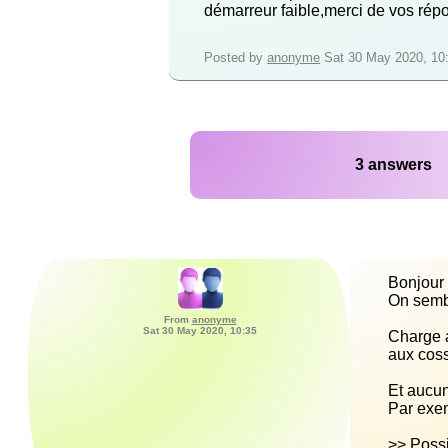
démarreur faible,merci de vos rép
Posted by
anonyme
Sat 30 May 2020, 10
3 answers
From
anonyme
Sat 30 May 2020, 10:35
Charge a
>> Possi