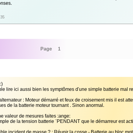
onses.
:35
Page 1
lternateur : Moteur démarré et feux de croisement mis il est atte
ble incident de masse ? : Réunir la cosse - Batterie au bloc mo