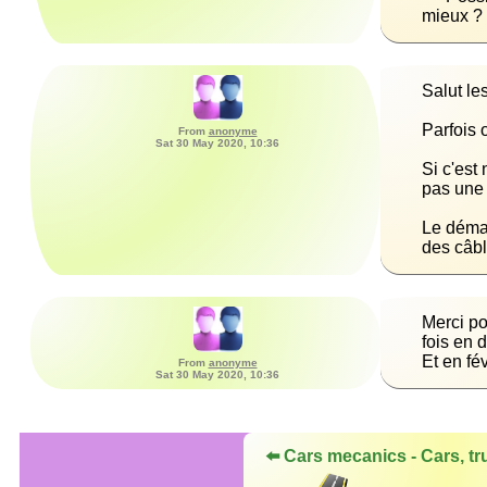
mieux ?
From
anonyme
Sat 30 May 2020, 10:36
Si c'est
Le démar
des câbl
Merci po
Et en fév
From
anonyme
Sat 30 May 2020, 10:36
⬅️ Cars mecanics - Cars, tru