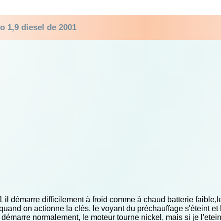
o 1,9 diesel de 2001
1 il démarre difficilement à froid comme à chaud batterie faible
 ,quand on actionne la clés, le voyant du préchauffage s'éteint et
 démarre normalement, le moteur tourne nickel, mais si je l'ete