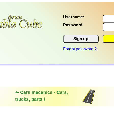
Username:
Password:
Sign up
Forgot password ?
⬅️ Cars mecanics - Cars,
trucks, parts /