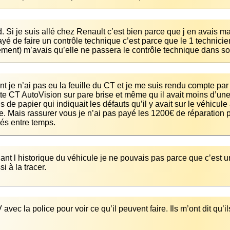
. Si je suis allé chez Renault c’est bien parce que j en avais mar
yé de faire un contrôle technique c’est parce que le 1 technicie
ent) m’avais qu’elle ne passera le contrôle technique dans son 
t je n’ai pas eu la feuille du CT et je me suis rendu compte par l
tte CT AutoVision sur pare brise et même qu il avait moins d’un
s de papier qui indiquait les défauts qu’il y avait sur le véhicule
. Mais rassurer vous je n’ai pas payé les 1200€ de réparation pa
és entre temps.
nt l historique du véhicule je ne pouvais pas parce que c’est 
i à la tracer.
avec la police pour voir ce qu’il peuvent faire. Ils m’ont dit qu’i