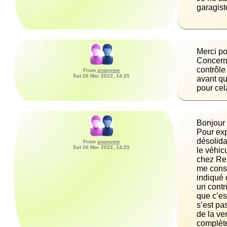
garagist
Merci po
Concerna
contrôle 
From
anonyme
Sat 26 Mar 2022, 14:25
avant qu
pour cela
Bonjour 
Pour exp
désolida
From
anonyme
Sat 26 Mar 2022, 14:25
le véhic
chez Ren
me conse
indiqué 
un contr
que c’es
s’est pa
de la ve
complète