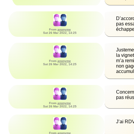
D’accord
pas essa
échappem
From
anonyme
Sat 26 Mar 2022, 14:25
Justemen
la vigne
m’a remi
From
anonyme
Sat 26 Mar 2022, 14:25
non gage
accumul
Concerna
pas réuss
From
anonyme
Sat 26 Mar 2022, 14:25
J’ai RDV 
From
anonyme