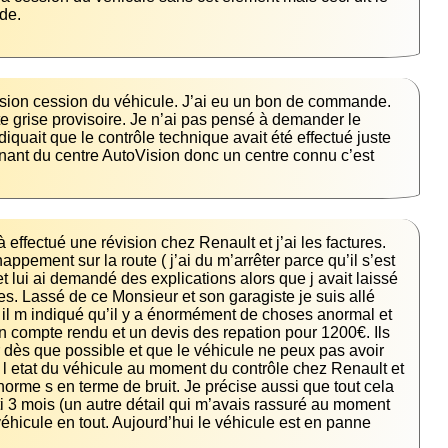
de.
ession cession du véhicule. J’ai eu un bon de commande. 
te grise provisoire. Je n’ai pas pensé à demander le 
diquait que le contrôle technique avait été effectué juste 
enant du centre AutoVision donc un centre connu c’est 
 effectué une révision chez Renault et j’ai les factures. 
ppement sur la route ( j’ai du m’arrêter parce qu’il s’est 
t lui ai demandé des explications alors que j avait laissé 
. Lassé de ce Monsieur et son garagiste je suis allé 
il m indiqué qu’il y a énormément de choses anormal et 
un compte rendu et un devis des repation pour 1200€. Ils 
 dès que possible et que le véhicule ne peux pas avoir 
 l etat du véhicule au moment du contrôle chez Renault et 
me s en terme de bruit. Je précise aussi que tout cela 
i 3 mois (un autre détail qui m’avais rassuré au moment 
hicule en tout. Aujourd’hui le véhicule est en panne 