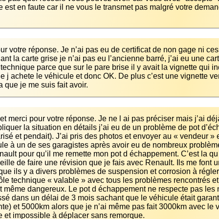
e est en faute car il ne vous le transmet pas malgré votre deman
ur votre réponse. Je n’ai pas eu de certificat de non gage ni c
nt la carte grise je n’ai pas eu l’ancienne barré, j’ai eu une car
technique parce que sur le pare brise il y avait la vignette qui in
e j achete le véhicule et donc OK. De plus c’est une vignette v
 que je me suis fait avoir.
et merci pour votre réponse. Je ne l ai pas préciser mais j’ai déjà
liquer la situation en détails j’ai eu de un problème de pot d’écha
risé et pendait). J’ai pris des photos et envoyer au « vendeur » e
ule à un de ses garagistes après avoir eu de nombreux problèmes
ault pour qu’il me remette mon pot d échappement. C’est la qu 
ille de faire une révision que je fais avec Renault. Ils me font 
que ils y a divers problèmes de suspension et corrosion à régler
ôle technique « valable » avec tous les problèmes rencontrés et
t même dangereux. Le pot d échappement ne respecte pas les nor
ssé dans un délai de 3 mois sachant que le véhicule était garant
nte) et 5000km alors que je n’ai même pas fait 3000km avec le vé
 et impossible à déplacer sans remorque.