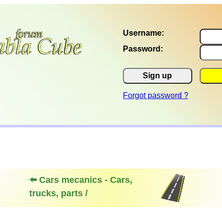
Username:
Password:
Sign up
Forgot password ?
⬅️ Cars mecanics - Cars,
trucks, parts /