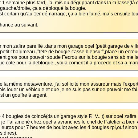
 1 semaine plus tard, j'ai mis du dégrippant dans la culasse(là où i
hance au suivant.
ur mon zafira pareille ,dans mon garage opel (petit garage de vil
petit chalumeau ,"tete de bougie casse biensur",place un ecroude 
ent gros pour pouvoir soude l''ecrou sur la bougie sans abime la c
e cote pour la debloque , voila coment il a procede et sa a ma
ive la même mésaventure, j'ai sollicité mon assureur mais l'exper
ois louer un véhicule et que je ne suis pas sur de pouvoir me fair
est un gouffre à argent.
 euros pour 7 heures de boulot avec les 4 bougies rpl,ouf sinon