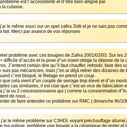
à la culasse.
j'ai le même souci sur un opel zafira 2ldti et je ne sais pas comme
y a fait. Merci par avance de vos réponses
n réel problème avec ces bougies de Zafira 2001/02/03. Sur les 20
 + difficile d''accès et la pose d''un insert oblige la dépose de l
s. J''entend certain dire qu''il faut chauffer, refroidir, faire des 
e suis pas mécanicien, mais j''en ai déjà retirer des dizaines de
 que cela vient d''un couple de serrage trop élevé et d''un mont
tenter de faire entendre ce problème sur RMC ( dimanche 8h/10h )
 j'ai le même problème sur C3HDI, voyant préchauffage allumé,le
e ma voiture, problème une bougie a la céramique de rester et le f