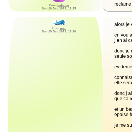
réclame 
From
ludivine
Sun 29 Dec 2019, 18:25
From
med
Sun 29 Dec 2019, 18:26
donc je 
connaiss
donc j a
et un be