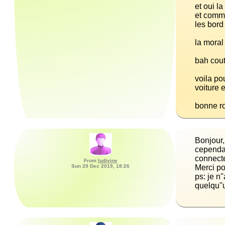
et comme
voila po
bonne rou
Bonjour,
cependan
From
ludivine
Sun 29 Dec 2019, 18:26
ps: je n