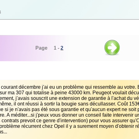
4
Page 1 -
2
 courant décembre j'ai eu un problème qui ressemble au votre. E
sur ma 307 qui totalise à peine 43000 km. Peugeot voulait déculla
ment, j'avais souscrit une extension de garantie à l'achat du 
même, il ont réussi à sortir la bougie sans décullasser. Coût 1
e si je n'avais pas été sous garantie et qu'aucun expert ne soit 
re. A méditer...si j'peux vous donner un conseil faite intervenir 
s contrats prevoit ce genre d'intervention) pour vous assurer qu'O
 problème récurrent chez Opel il y a surement moyen d'obtenir r
s...