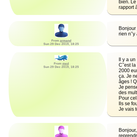
rapport 
Bonjour 
rien n''
From
armand
Sun 29 Dec 2019, 18:25
Il y a u
From
med
C''est la
Sun 29 Dec 2019, 18:25
2000 euro
ça. Je n
Je pense
Je vais 
Bonjour,
reprendr