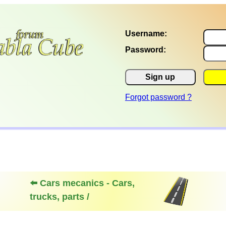
Username:
Password:
Sign up
Forgot password ?
⬅️ Cars mecanics - Cars,
trucks, parts /