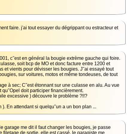
nt faire. j'ai tout essayer du dégrippant ou estracteur et 
01, c''est en général la bougie extrème gauche qui foire. 
a culasse, soit bcp de MO et donc facture entre 1200 et 
vas et vients pour dévisser les bougies. J''ai essayé tout 
 bougies, sur voitures, motos et même tondeuses, de tout 
age à sec; C''est étonnant sur une culasse en alu. Au vue 
. En attendant si quelqu''un a un bon plan ...
 garage me dit il faut changer les bougies, je passe 
iletage de sortie, elle est cassé, le garagiste me 