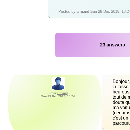
Posted by
armand
Sun 29 Dec 2019, 18:2
23 answers
Bonjour,
culasse 
heureuse
From
armand
Sun 29 Dec 2019, 18:24
tout de 
doute qu
ma voitu
(certain
c'est un
parcouru