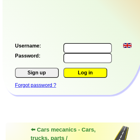
Username:
Password:
Sign up
Log in
Forgot password ?
⬅️ Cars mecanics - Cars,
trucks, parts /