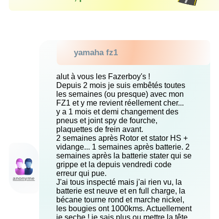
yamaha fz1
alut à vous les Fazerboy's !
Depuis 2 mois je suis embêtés toutes
les semaines (ou presque) avec mon
FZ1 et y me revient réellement cher...
y a 1 mois et demi changement des
pneus et joint spy de fourche,
plaquettes de frein avant.
2 semaines après Rotor et stator HS +
vidange... 1 semaines après batterie. 2
semaines après la batterie stater qui se
grippe et la depuis vendredi code
erreur qui pue.
anonyme
J'ai tous inspecté mais j'ai rien vu, la
batterie est neuve et en full charge, la
bécane tourne rond et marche nickel,
les bougies ont 1000kms. Actuellement
je seche ! je sais plus ou mettre la tête