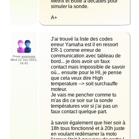
Métrix et Boite à décades pour 
A+
J'ai trouvé la liste des codes 
erreur Yamaha est il en ressort 
ER-1 comme erreur de 
communication avec tableau de 
From
anonyme
Wed 13 Jan 2021,
bord... je dois avoir un faux 
16:41
contact mais impossible de savoir 
où... ensuite pour le HI, je pense 
que cela veux dire High 
temperature --> soit surchauffe 
Je vais me pencher comme tu 
m'as dis ce soir sur la sonde 
températures voir si j'ai pas un 
à savoir également que hier soir à 
18h tous fonctionné et à 20h juste 
en voulant redémarrer la moto 