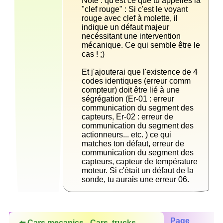
Note : qu'est ce que tu appelles la 
"clef rouge" : Si c'est le voyant 
rouge avec clef à molette, il 
indique un défaut majeur 
necéssitant une intervention 
mécanique. Ce qui semble être le 
Et j'ajouterai que l'existence de 4 
codes identiques (erreur comm 
compteur) doit être lié à une 
ségrégation (Er-01 : erreur 
communication du segment des 
capteurs, Er-02 : erreur de 
communication du segment des 
actionneurs... etc. ) ce qui 
matches ton défaut, erreur de 
communication du segment des 
capteurs, capteur de température 
moteur. Si c'était un défaut de la 
sonde, tu aurais une erreur 06.
Page
⬅️ Cars mecanics - Cars, trucks,