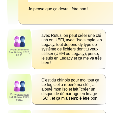
Je pense que ça devrait être bon !
avec Rufus, on peut créer une clé 
usb en UEFI, avec l'iso simple, en 
Legacy, tout dépend dy type de 
système de fichiers dont tu veux 
From
anonyme
Sat 16 May 2020,
utiliser (UEFI ou Legacy), perso, 
09:11
je suis en Legacy et ça me va très 
bien !
C'est du chinois pour moi tout ça ! 
Le logiciel a repéré ma clé, j'ai 
ajouté mon iso et fait "créer un 
disque de démarrage en Image 
From
anonyme
Sat 16 May 2020,
ISO", et ça m'a semblé être bon.
09:11