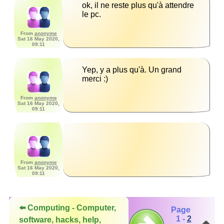
ok, il ne reste plus qu'à attendre 
le pc.
From
anonyme
Sat 16 May 2020,
09:11
Yep, y a plus qu'à. Un grand 
merci :)
From
anonyme
Sat 16 May 2020,
09:11
From
anonyme
Sat 16 May 2020,
09:11
⬅️ Computing - Computer,
Page
1 -
2
software, hacks, help,