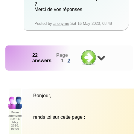
?
Merci de vos réponses
Posted by
anonyme
Sat 16 May 2020, 08:48
22
Page
answers
1 -
2
From
anonyme
Sat 16
May
2020,
09:00