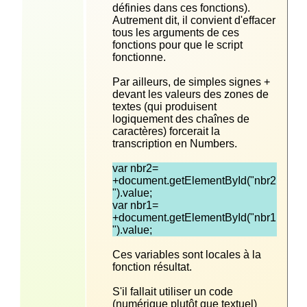
définies dans ces fonctions). 
Autrement dit, il convient d'effacer 
tous les arguments de ces 
fonctions pour que le script 
Par ailleurs, de simples signes + 
devant les valeurs des zones de 
textes (qui produisent 
logiquement des chaînes de 
caractères) forcerait la 
transcription en Numbers.
‎var nbr2= 
+document.getElementById("nbr2
var nbr1= 
+document.getElementById("nbr1
").value;
Ces variables sont locales à la 
S'il fallait utiliser un code 
(numérique plutôt que textuel) 