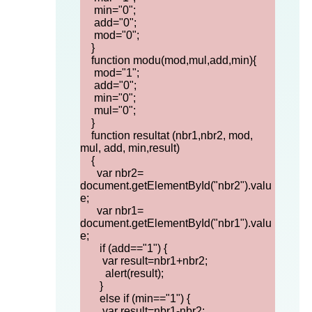
min="0";
add="0";
mod="0";
}
function modu(mod,mul,add,min){
mod="1";
add="0";
min="0";
mul="0";
}
function resultat (nbr1,nbr2, mod,
mul, add, min,result)
{
var nbr2=
document.getElementById("nbr2").valu
e;
var nbr1=
document.getElementById("nbr1").valu
e;
if (add=="1") {
var result=nbr1+nbr2;
alert(result);
}
else if (min=="1") {
var result=nbr1-nbr2;