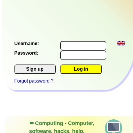
Username:
Password:
Sign up
Log in
Forgot password ?
⬅️ Computing - Computer,
software, hacks, help,