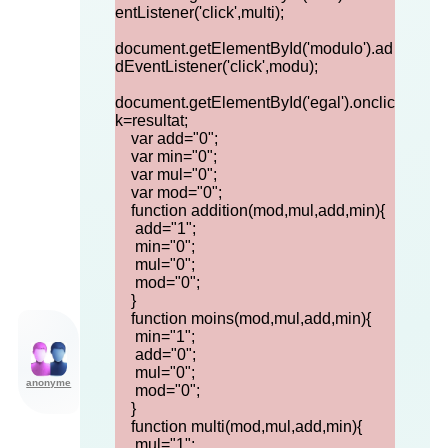
entListener('click',multi);
document.getElementById('modulo').ad
dEventListener('click',modu);
document.getElementById('egal').onclic
k=resultat;
var add="0";
var min="0";
var mul="0";
var mod="0";
function addition(mod,mul,add,min){
add="1";
min="0";
mul="0";
mod="0";
}
function moins(mod,mul,add,min){
min="1";
add="0";
mul="0";
anonyme
mod="0";
}
function multi(mod,mul,add,min){
mul="1";