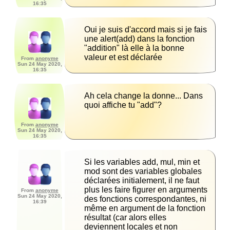
16:35
Oui je suis d'accord mais si je fais 
une alert(add) dans la fonction 
"addition" là elle à la bonne 
valeur et est déclarée
From
anonyme
Sun 24 May 2020,
16:35
Ah cela change la donne... Dans 
quoi affiche tu "add"?
From
anonyme
Sun 24 May 2020,
16:35
Si les variables add, mul, min et 
mod sont des variables globales 
déclarées initialement, il ne faut 
plus les faire figurer en arguments 
From
anonyme
Sun 24 May 2020,
des fonctions correspondantes, ni 
16:39
même en argument de la fonction 
résultat (car alors elles 
deviennent locales et non 