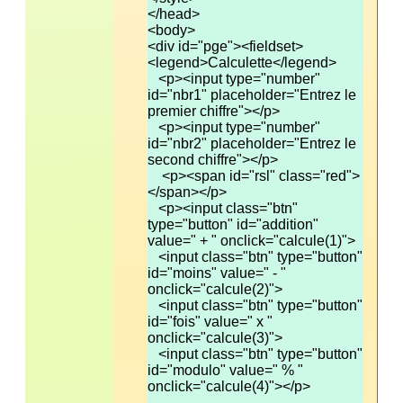
<div id="pge"><fieldset>
   <p><input type="number" 
id="nbr1" placeholder="Entrez le 
   <p><input type="number" 
id="nbr2" placeholder="Entrez le 
    <p><span id="rsl" class="red">
   <p><input class="btn" 
type="button" id="addition" 
   <input class="btn" type="button" 
id="moins" value=" - "  
   <input class="btn" type="button" 
id="fois" value=" x "  
   <input class="btn" type="button" 
id="modulo" value=" % " 