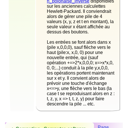
n_polonaise_inverse
 disponibles 
sur les anciennes calculettes 
Hewlett-Packard. Il conviendrait 
alors de gérer une pile de 4 
valeurs (x, y, z et t en montant), la 
seule valeur x étant affichée au 
Les entrées se font alors dans x 
(pile x,0,0,0), sauf flèche vers le 
haut (pile:x, x,0, 0) pour une 
nouvelle entrée, qui (sauf 
opération +=>2*x,0,0,0; x=>x*x,0, 
0, 0;...) conduit à la pile y,x,0,0, 
les opérations portent maintenant 
sur x et y. Il convient alors de 
prévoir une touche d'échange 
x<=>y, une flèche vers le bas (la 
case t se reproduisant alors en z : 
t, z, y, x => t, t, z, y) pour faire 
descendre la pile ... etc.  
Page