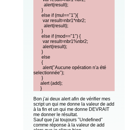
alert(result);
}
else if (mul=="1"){
var result=nbr1*nbr2;
alert(result);
}
else if (mod=="1") {
var result=nbr1%nbr2;
alert(result);
}
else
{
alert("Aucune opération n'a été
selectionnée");
}
alert (add);
}
Bon j'ai deux alert afin de vérifier mes
script un qui me donne la valeur de add
à la fin et un qui me donne DEVRAIT
me donner le résultat.
Sauf que j'ai toujours "Undefined"
comme réponse à la valeur de add