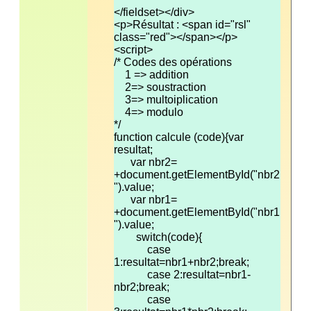
<p>Résultat : <span id="rsl" 
function calcule (code){var 
      var nbr2= 
+document.getElementById("nbr2
      var nbr1= 
+document.getElementById("nbr1
            case 
            case 2:resultat=nbr1-
            case 