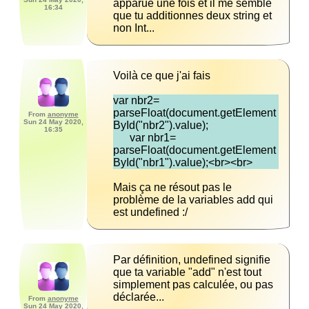
apparue une fois et il me semble 
16:34
que tu additionnes deux string et 
non Int...
Voilà ce que j'ai fais 
‎var nbr2= 
parseFloat(document.getElement
From
anonyme
Sun 24 May 2020,
16:35
      var nbr1= 
parseFloat(document.getElement
ById("nbr1").value);<br><br>
Mais ça ne résout pas le 
problème de la variables add qui 
est undefined :/
Par définition, undefined signifie 
que ta variable "add" n'est tout 
simplement pas calculée, ou pas 
déclarée...
From
anonyme
Sun 24 May 2020,