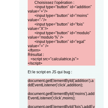
Choisissez l'opération :
<input type="button" id="addition"
value="+"/>
<input type="button" id="moins"
value="-"/>
<input type="button" id="fois"
value="X"/>
<input type="button" id="modulo"
value="modulo %" />
<input type="button" id="egal"
value="=" />
</form>
Résultat :
<script src="calculatrice.js">
</script>
Et le script en JS qui bug :
‎document.getElementById('addition').a
ddEventListener('click',addition);
document.getElementById('moins').add
EventListener('click',moins);
document.getElementById('fois').addEv