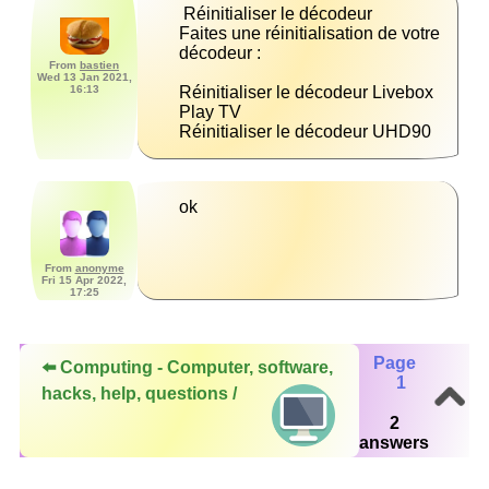
Faites une réinitialisation de votre 
From
bastien
Wed 13 Jan 2021,
16:13
Réinitialiser le décodeur Livebox 
Réinitialiser le décodeur UHD90
ok
From
anonyme
Fri 15 Apr 2022,
17:25
Page
⬅️ Computing - Computer, software,
1
hacks, help, questions /
2
answers