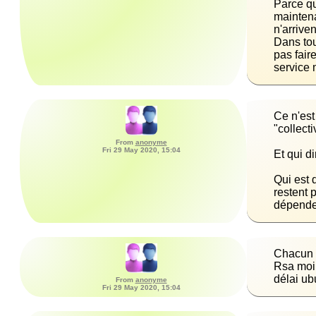
Parce qu
maintena
Dans tou
pas fair
service 
Ce n'est
From
anonyme
Fri 29 May 2020, 15:04
Qui est 
restent 
dépenden
Chacun s
Rsa moi 
délai ub
From
anonyme
Fri 29 May 2020, 15:04