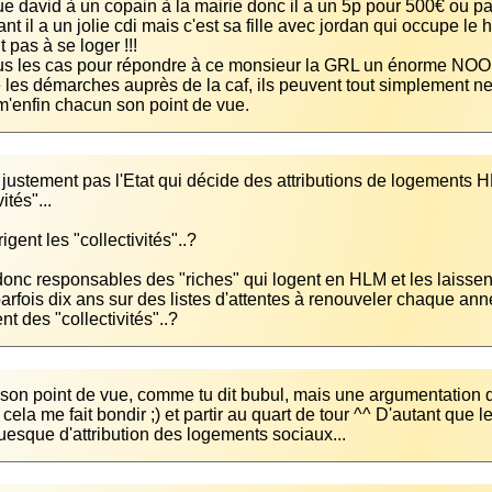
e david à un copain à la mairie donc il a un 5p pour 500€ ou par
nt il a un jolie cdi mais c'est sa fille avec jordan qui occupe le h
s les cas pour répondre à ce monsieur la GRL un énorme NOON e
e les démarches auprès de la caf, ils peuvent tout simplement ne 
m'enfin chacun son point de vue.
 justement pas l'Etat qui décide des attributions de logements
donc responsables des "riches" qui logent en HLM et les laisse
parfois dix ans sur des listes d'attentes à renouveler chaque ann
t des "collectivités"..?
on point de vue, comme tu dit bubul, mais une argumentation qui
cela me fait bondir ;) et partir au quart de tour ^^ D'autant que l
uesque d'attribution des logements sociaux...