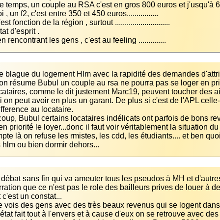
n rencontrant les gens , c'est au feeling ..............
cataires, comme le dit justement Marc19, peuvent toucher des a
si on peut avoir en plus un garant. De plus si c'est de l'APL cell
coup, Bubul certains locataires indélicats ont parfois de bons r
pte là on refuse les rmistes, les cdd, les étudiants.... et ben quo
s hlm ou bien dormir dehors...
 débat sans fin qui va ameuter tous les pseudos à MH et d'autres 
ration que ce n'est pas le role des bailleurs prives de louer à d
 vois des gens avec des très beaux revenus qui se logent dans du