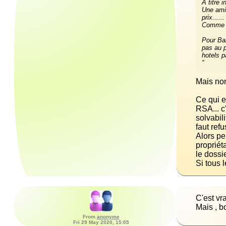
Une amie
Pour Bal
pas au p
hotels p
”
Ce qui e
RSA... c
solvabil
Alors pe
propriét
Si tous 
Mais , bo
From
anonyme
Fri 29 May 2020, 15:05