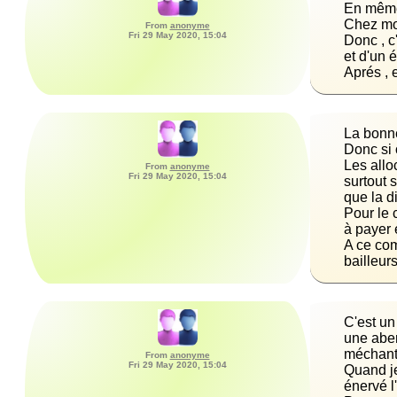
From
anonyme
Fri 29 May 2020, 15:04
Aprés , e
Les allo
From
anonyme
Fri 29 May 2020, 15:04
surtout 
Pour le 
A ce com
bailleur
C'est un
une aber
From
anonyme
Fri 29 May 2020, 15:04
Quand je