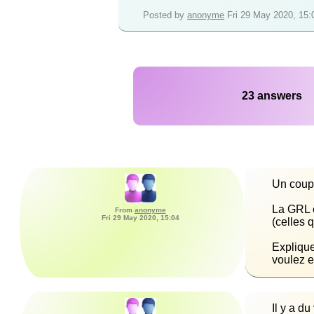
Posted by
anonyme
Fri 29 May 2020, 15:
23 answers
La GRL e
From
anonyme
Fri 29 May 2020, 15:04
Explique
voulez e