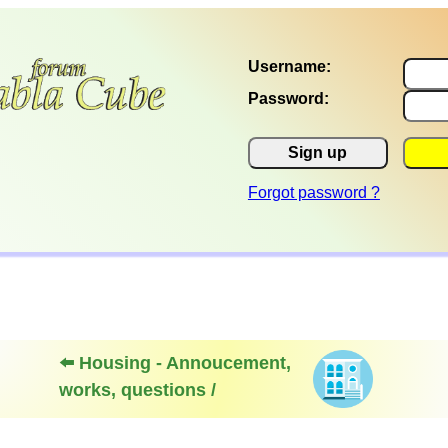
Username:
Password:
Sign up
Forgot password ?
⬅️ Housing - Annoucement,
works, questions /