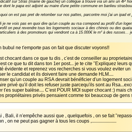
 dont le papa est adjoint au maire d'une petite commune en banlieu strasbou
i je ne vois pas en quoi dire qu'un couple au rsa correpond au profil d'un loge
rofil on peut revendre tous les logements sociaux à des chinois ou des quata
articuliers à des promoteurs qui vendront ca à 15.000€ le m² à des russes... je
st chocant dans ce que tu dis , c'est de conseiller au proprietaire
'est ce que tu dit dans ton 1er post... je te cite "Expliquez leur
ité évidente et reprenez vos recherches si vous voulez eviter u
nser qu'un couple au RSA devrait bénéficier d'un logement soci
aire privé qu'il doit les refuser juste parcequ'ils sont au Rsa...
les propriétaires privés pensaient comme toi beaucoup de gens se
n , on ne peut pas gagner à tous les coups ,.....................