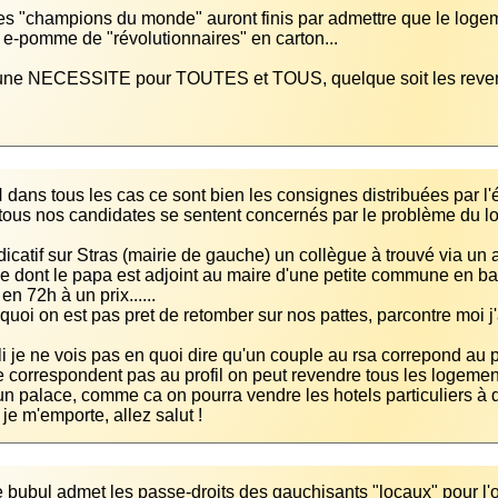
s "champions du monde" auront finis par admettre que le loge
dans tous les cas ce sont bien les consignes distribuées par l'éta
tous nos candidates se sentent concernés par le problème du log
 dont le papa est adjoint au maire d'une petite commune en ban
i je ne vois pas en quoi dire qu'un couple au rsa correpond au pr
e correspondent pas au profil on peut revendre tous les logement
un palace, comme ca on pourra vendre les hotels particuliers à 
 je m'emporte, allez salut !
bubul admet les passe-droits des gauchisants "locaux" pour l'