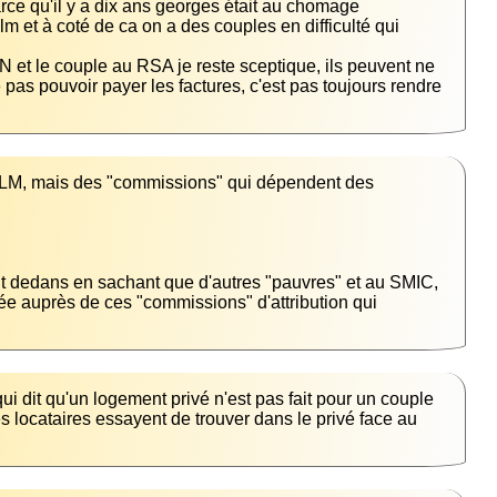
ce qu'il y a dix ans georges était au chomage 
lm et à coté de ca on a des couples en difficulté qui 
t le couple au RSA je reste sceptique, ils peuvent ne 
pas pouvoir payer les factures, c'est pas toujours rendre 
 HLM, mais des "commissions" qui dépendent des 
nt dedans en sachant que d'autres "pauvres" et au SMIC, 
ée auprès de ces "commissions" d'attribution qui 
 dit qu'un logement privé n'est pas fait pour un couple 
es locataires essayent de trouver dans le privé face au 