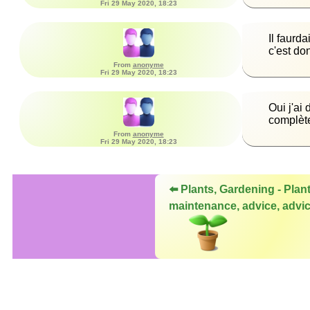
Fri 29 May 2020, 18:23
Il faurd
c'est do
From
anonyme
Fri 29 May 2020, 18:23
Oui j'ai
complète
From
anonyme
Fri 29 May 2020, 18:23
⬅️ Plants, Gardening - Plan
maintenance, advice, advic