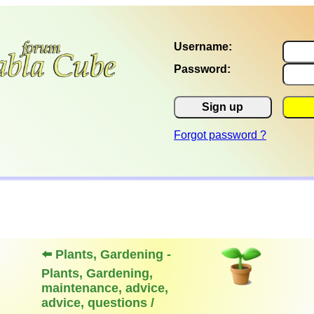
Username:
Password:
Sign up
Forgot password ?
⬅️ Plants, Gardening -
Plants, Gardening,
maintenance, advice,
advice, questions /