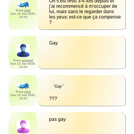
On s'est revu 3-4 fois depuis et 
j'ai recommencé à m'occuper de 
From
med
lui, mais sans le regarder dans 
Sun 12 Jan 2020,
les yeux; est-ce que ça compense 
14:19
?
Gay
From
armand
Sun 12 Jan 2020,
14:19
“Gay”
From
med
Sun 12 Jan 2020,
???
14:23
pas gay