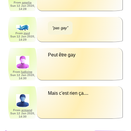
From
amelia
Sun 12 Jan 2020,
14:28
“pas gay”
From
med
Sun 12 Jan 2020,
14:29
Peut être gay
From
ludivine
Sun 12 Jan 2020,
14:30
Mais c'est rien ça....
From
armand
Sun 12 Jan 2020,
14:30