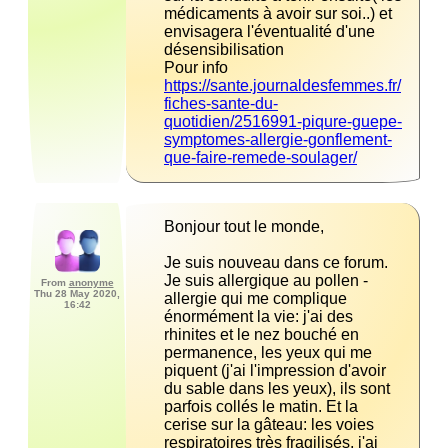
médicaments à avoir sur soi..) et 
envisagera l'éventualité d'une 
Pour info 
https://sante.journaldesfemmes.fr/
fiches-sante-du-
quotidien/2516991-piqure-guepe-
symptomes-allergie-gonflement-
que-faire-remede-soulager/
Je suis nouveau dans ce forum. 
Je suis allergique au pollen -
From
anonyme
Thu 28 May 2020,
allergie qui me complique 
16:42
énormément la vie: j'ai des 
rhinites et le nez bouché en 
permanence, les yeux qui me 
piquent (j'ai l'impression d'avoir 
du sable dans les yeux), ils sont 
parfois collés le matin. Et la 
cerise sur la gâteau: les voies 
respiratoires très fragilisés, j'ai 