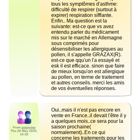
tous les symptômes d'asthme: 
difficulté de respirer (surtout à 
expirer) respiration sifflante. 
Enfin.. Ma question est la 
suivante: est-ce que vs avez 
entendu parler du médicament 
mis sur le marché en Allemagne 
sous comprimés pour 
désensibiliser les allergiques au 
pollen, il s'appelle GRAZAX(R). 
est-ce que qqu'un l'a essayé et 
esk il est efficace. sinon que faire 
de mieux lorsqu'on est allergique 
au pollen, en terme de traitement 
et autres conseils. merci les amis 
de vos éventuelles réponses.
Oui..mais il n'est pas encore en 
vente en France..il devait l'être il y 
a quelques mois..ce sera pour la 
saison prochaine( 
From
anonyme
Thu 28 May 2020,
normalement)..En ce qui 
16:42
concerne les traitements pour les 