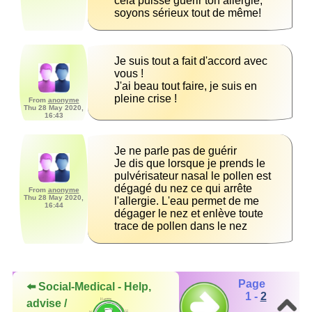
cela puisse guérir ton allergie, 
soyons sérieux tout de même!
Je suis tout a fait d'accord avec 
J'ai beau tout faire, je suis en 
pleine crise !
From
anonyme
Thu 28 May 2020,
16:43
Je dis que lorsque je prends le 
pulvérisateur nasal le pollen est 
dégagé du nez ce qui arrête 
From
anonyme
Thu 28 May 2020,
l'allergie. L'eau permet de me 
16:44
dégager le nez et enlève toute 
trace de pollen dans le nez
Page
⬅️ Social-Medical - Help,
1 -
2
advise /