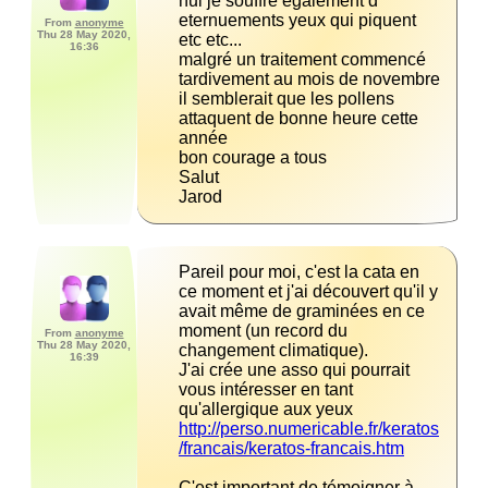
hui je souffre egalement d 
eternuements yeux qui piquent 
From
anonyme
Thu 28 May 2020,
16:36
malgré un traitement commencé 
il semblerait que les pollens 
attaquent de bonne heure cette 
Jarod
Pareil pour moi, c'est la cata en 
ce moment et j'ai découvert qu'il y 
avait même de graminées en ce 
moment (un record du 
From
anonyme
Thu 28 May 2020,
16:39
J'ai crée une asso qui pourrait 
vous intéresser en tant 
http://perso.numericable.fr/keratos
/francais/keratos-francais.htm
C'est important de témoigner à 