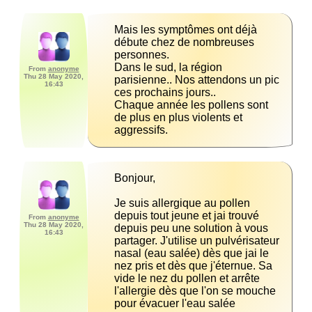
Mais les symptômes ont déjà 
débute chez de nombreuses 
Dans le sud, la région 
From
anonyme
Thu 28 May 2020,
parisienne.. Nos attendons un pic 
16:43
Chaque année les pollens sont 
de plus en plus violents et 
aggressifs.
Je suis allergique au pollen 
depuis tout jeune et jai trouvé 
From
anonyme
Thu 28 May 2020,
depuis peu une solution à vous 
16:43
partager. J'utilise un pulvérisateur 
nasal (eau salée) dès que jai le 
nez pris et dès que j'éternue. Sa 
vide le nez du pollen et arrête 
l'allergie dès que l'on se mouche 