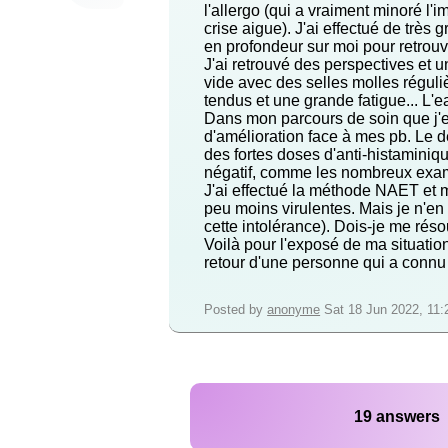
l'allergo (qui a vraiment minoré l'
crise aigue). J'ai effectué de très 
en profondeur sur moi pour retrouver
J'ai retrouvé des perspectives et
vide avec des selles molles réguli
tendus et une grande fatigue... L'e
Dans mon parcours de soin que j'es
d'amélioration face à mes pb. Le d
des fortes doses d'anti-histaminique
négatif, comme les nombreux exam
J'ai effectué la méthode NAET et m
peu moins virulentes. Mais je n'en
cette intolérance). Dois-je me rés
Voilà pour l'exposé de ma situation.
retour d'une personne qui a connu u
Posted by
anonyme
Sat 18 Jun 2022, 11:
19 answers