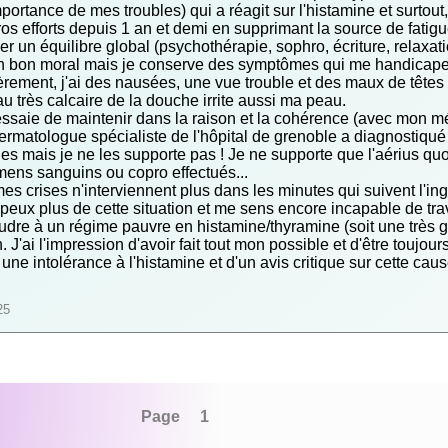
importance de mes troubles) qui a réagit sur l'histamine et surto
gros efforts depuis 1 an et demi en supprimant la source de fatigu
 un équilibre global (psychothérapie, sophro, écriture, relaxation,
 un bon moral mais je conserve des symptômes qui me handicape
èrement, j'ai des nausées, une vue trouble et des maux de tête
au très calcaire de la douche irrite aussi ma peau.
saie de maintenir dans la raison et la cohérence (avec mon méde
ermatologue spécialiste de l'hôpital de grenoble a diagnostiqué 
s mais je ne les supporte pas ! Je ne supporte que l'aérius quotid
ens sanguins ou copro effectués...
es crises n'interviennent plus dans les minutes qui suivent l'in
 peux plus de cette situation et me sens encore incapable de trav
oudre à un régime pauvre en histamine/thyramine (soit une très 
 J'ai l'impression d'avoir fait tout mon possible et d'être toujou
ne intolérance à l'histamine et d'un avis critique sur cette cau
25
Page 1