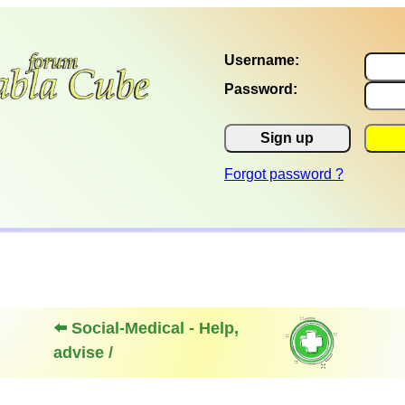
Username:
Password:
Sign up
Forgot password ?
⬅️ Social-Medical - Help,
advise /