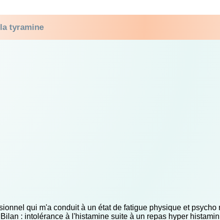
 la tyramine
ionnel qui m'a conduit à un état de fatigue physique et psycho r
Bilan : intolérance à l'histamine suite à un repas hyper histami