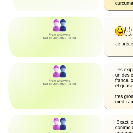
curcuma,
From
anonyme
Sat 18 Jun 2022, 11:28
Je préci
un des p
From
anonyme
Sat 18 Jun 2022, 11:28
tres gro
medicame
 Exact, c'est un bon pneumologue allergoloque qui m'a mis sur la piste de l'excipient (les autres nient le médicament en cause) 
comme qu
apparemm