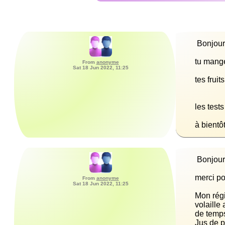
From
anonyme
Sat 18 Jun 2022, 11:25
à bientô
From
anonyme
Sat 18 Jun 2022, 11:25
Mon régi
volaille