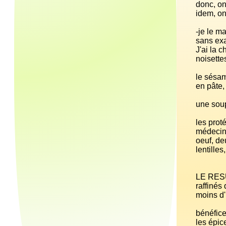
donc, on
J'ai la 
les prot
LE RESUL