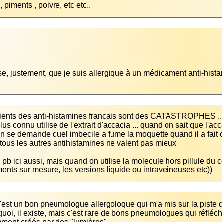
 piments , poivre, etc etc..
se, justement, que je suis allergique à un médicament anti-histam
lus connu utilise de l'extrait d'accacia ... quand on sait que l'a
s pb ici aussi, mais quand on utilise la molecule hors pillule du c
nts sur mesure, les versions liquide ou intraveineuses etc))
oi, il existe, mais c'est rare de bons pneumologues qui réfléchi
ent créés par des "lumières"..