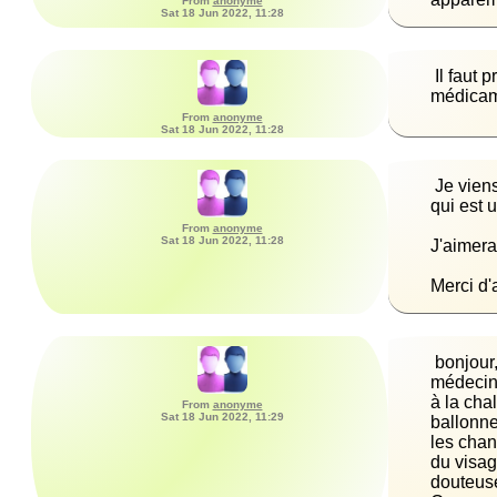
From
anonyme
Sat 18 Jun 2022, 11:28
 Il faut préciser , en plus, dans ce sens, que la plupart des allergiques , asthmatiques sont intolérants au lactose, et que ces 
médicame
From
anonyme
Sat 18 Jun 2022, 11:28
 Je viens de développer le même type d'allergie, sans trop comprendre pourquoi. Il est vrai que j'ai un travail assez stressant, ce 
From
anonyme
Sat 18 Jun 2022, 11:28
Merci d'
 bonjour, je voulais savoir comment vous avez su/ diagnoqtiqué que vous étiez intolérant à l'histamine ( examens, ce que les 
médecins
à la cha
From
anonyme
Sat 18 Jun 2022, 11:29
ballonne
les chan
du visag