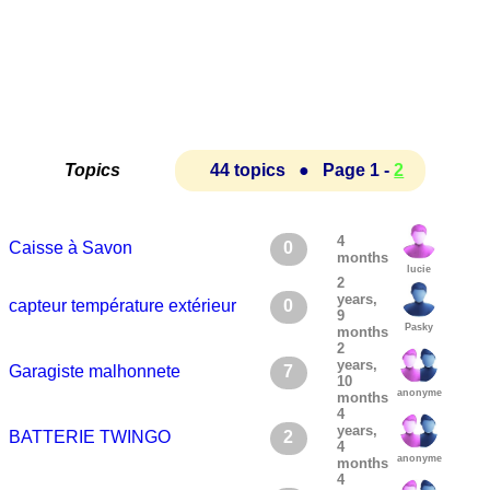
Topics
44 topics ● Page 1 -
2
4
Caisse à Savon
0
months
lucie
2
years,
capteur température extérieur
0
9
Pasky
months
2
years,
Garagiste malhonnete
7
10
anonyme
months
4
years,
BATTERIE TWINGO
2
4
anonyme
months
4