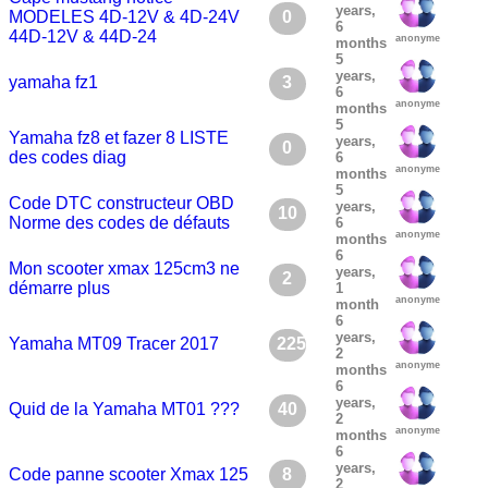
years,
MODELES 4D-12V & 4D-24V
0
6
44D-12V & 44D-24
anonyme
months
5
years,
yamaha fz1
3
6
anonyme
months
5
Yamaha fz8 et fazer 8 LISTE
years,
0
des codes diag
6
anonyme
months
5
Code DTC constructeur OBD
years,
10
Norme des codes de défauts
6
anonyme
months
6
Mon scooter xmax 125cm3 ne
years,
2
démarre plus
1
anonyme
month
6
years,
Yamaha MT09 Tracer 2017
225
2
anonyme
months
6
years,
Quid de la Yamaha MT01 ???
40
2
anonyme
months
6
years,
Code panne scooter Xmax 125
8
2