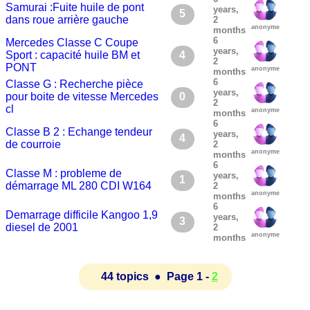
Samurai :Fuite huile de pont
years,
5
dans roue arrière gauche
2
anonyme
months
6
Mercedes Classe C Coupe
years,
Sport : capacité huile BM et
4
2
PONT
anonyme
months
6
Classe G : Recherche pièce
years,
pour boite de vitesse Mercedes
0
2
cl
anonyme
months
6
Classe B 2 : Echange tendeur
years,
4
de courroie
2
anonyme
months
6
Classe M : probleme de
years,
1
démarrage ML 280 CDI W164
2
anonyme
months
6
Demarrage difficile Kangoo 1,9
years,
3
diesel de 2001
2
anonyme
months
44 topics ● Page 1 -
2