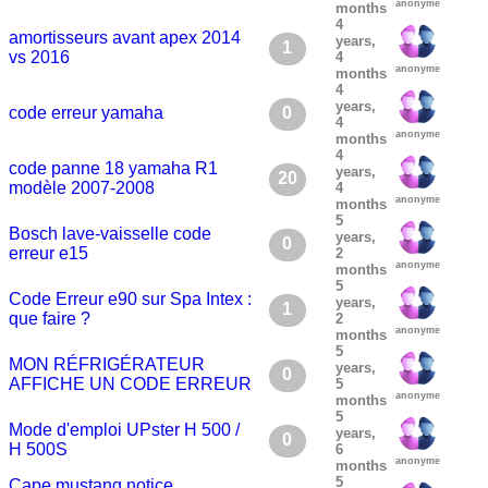
anonyme
months
4
amortisseurs avant apex 2014
years,
1
vs 2016
4
anonyme
months
4
years,
code erreur yamaha
0
4
anonyme
months
4
code panne 18 yamaha R1
years,
20
modèle 2007-2008
4
anonyme
months
5
Bosch lave-vaisselle code
years,
0
erreur e15
2
anonyme
months
5
Code Erreur e90 sur Spa Intex :
years,
1
que faire ?
2
anonyme
months
5
MON RÉFRIGÉRATEUR
years,
0
AFFICHE UN CODE ERREUR
5
anonyme
months
5
Mode d'emploi UPster H 500 /
years,
0
H 500S
6
anonyme
months
5
Cape mustang notice