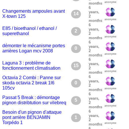
anonyme
months
6
Changements ampoules avant
years,
14
X-town 125
2
anonyme
months
6
E85 / bioethanol / ethanol /
years,
2
superethanol
2
anonyme
months
6
démonter le mécanisme portes
years,
0
arrières Logan mcv 2008
2
anonyme
months
6
Laguna 3 : problème de
years,
15
fonctionnement climatisation
2
anonyme
months
6
Octavia 2 Combi : Panne sur
years,
skoda octavia 2 break 1l6
0
2
105cv
anonyme
months
6
Passat 5 Break : démontage
years,
5
pignon distribtution sur vilebreq
2
anonyme
months
6
Besoin d'un pignon d'attaque
years,
pont arrière BENJAMIN
1
2
Torpédo 1
anonyme
months
6