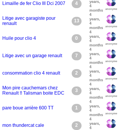
years,
Limaille de fer Clio III Dci 2007
4
4
anonyme
months
4
Litige avec garagiste pour
years,
13
renault
4
anonyme
months
4
years,
Huile pour clio 4
0
4
anonyme
months
4
years,
Litige avec un garage renault
7
4
anonyme
months
4
years,
consommation clio 4 renault
2
4
anonyme
months
4
Mon pire cauchemars chez
years,
3
Renault !! Talisman boite EDC
4
anonyme
months
4
years,
pare boue arrière 600 TT
1
4
anonyme
months
4
years,
mon thundercat cale
2
4