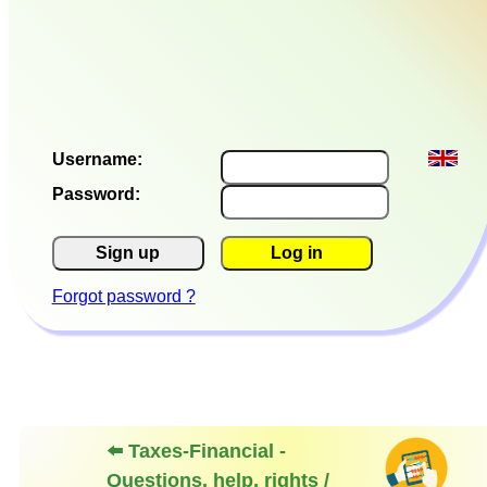
Username:
Password:
Sign up
Log in
Forgot password ?
⬅️ Taxes-Financial -
Questions, help, rights /