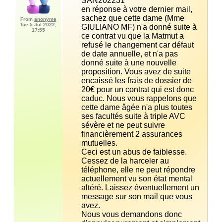
en réponse à votre dernier mail, 
sachez que cette dame (Mme 
From
anonyme
Tue 5 Jul 2022,
GIULIANO MF) n'a donné suite à 
17:55
ce contrat vu que la Matmut a 
refusé le changement car défaut 
de date annuelle, et n'a pas 
donné suite à une nouvelle 
proposition. Vous avez de suite 
encaissé les frais de dossier de 
20€ pour un contrat qui est donc 
caduc. Nous vous rappelons que 
cette dame âgée n'a plus toutes 
ses facultés suite à triple AVC 
sévère et ne peut suivre 
financièrement 2 assurances 
Ceci est un abus de faiblesse. 
Cessez de la harceler au 
téléphone, elle ne peut répondre 
actuellement vu son état mental 
altéré. Laissez éventuellement un 
message sur son mail que vous 
Nous vous demandons donc 