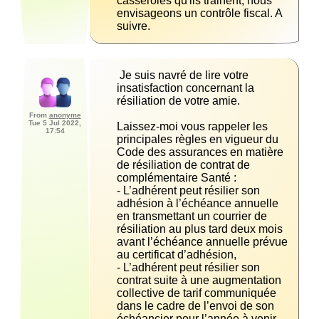
casseroles qu'ils trainent, nous 
envisageons un contrôle fiscal. A 
suivre.
 Je suis navré de lire votre 
insatisfaction concernant la 
From
anonyme
Tue 5 Jul 2022,
Laissez-moi vous rappeler les 
17:54
principales règles en vigueur du 
Code des assurances en matière 
de résiliation de contrat de 
- L’adhérent peut résilier son 
adhésion à l’échéance annuelle 
en transmettant un courrier de 
résiliation au plus tard deux mois 
avant l’échéance annuelle prévue 
- L’adhérent peut résilier son 
contrat suite à une augmentation 
collective de tarif communiquée 
dans le cadre de l’envoi de son 
échéancier pour l’année à venir 