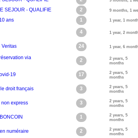
9 months, 1 w
 DE SEJOUR - QUALIFIE
2
9 months, 1 w
 10 ans
1
1 year, 1 mont
4
1 year, 2 mont
 Veritas
24
1 year, 6 mont
réservation via
2 years, 5
2
months
2 years, 5
covid-19
17
months
2 years, 5
 droit français
3
months
2 years, 5
on non express
3
months
2 years, 5
 LEBONCOIN
1
months
2 years, 5
 en numéraire
2
months