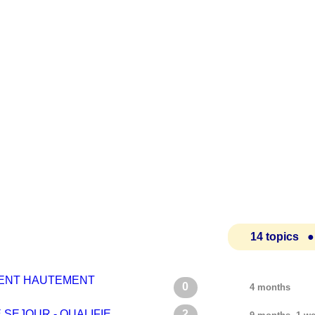
14 topics ●
TALENT HAUTEMENT
0
4 months
DE SEJOUR - QUALIFIE
2