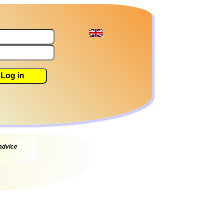
Log in
 advice