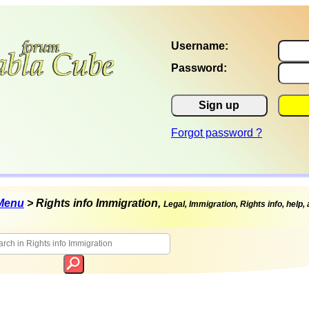
Username:
Password:
Sign up
Forgot password ?
Menu
> Rights info Immigration,
Legal, Immigration, Rights info, help,