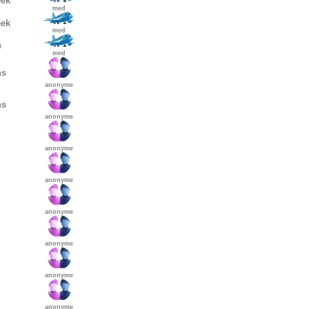
eek
med
eek
med
h
med
hs
anonyme
hs
anonyme
anonyme
anonyme
anonyme
anonyme
anonyme
anonyme