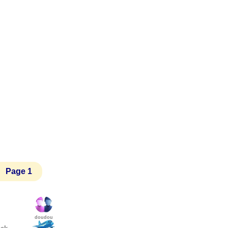
 Page 1
doudou