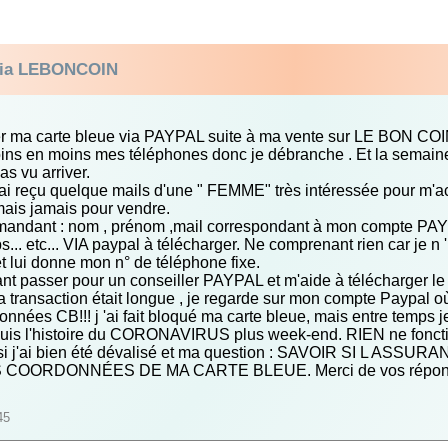
 via LEBONCOIN
rater ma carte bleue via PAYPAL suite à ma vente sur LE BON COI
 moins en moins mes téléphones donc je débranche . Et la semaine p
pas vu arriver.
 j'ai reçu quelque mails d'une " FEMME" très intéressée pour m'
 mais jamais pour vendre.
andant : nom , prénom ,mail correspondant à mon compte PAYPAL 
s... etc... VIA paypal à télécharger. Ne comprenant rien car je n 
et lui donne mon n° de téléphone fixe.
t passer pour un conseiller PAYPAL et m'aide à télécharger le 
a transaction était longue , je regarde sur mon compte Paypal où 
onnées CB!!! j 'ai fait bloqué ma carte bleue, mais entre temps
puis l'histoire du CORONAVIRUS plus week-end. RIEN ne fonctio
me si j'ai bien été dévalisé et ma question : SAVOIR SI 
COORDONNÉES DE MA CARTE BLEUE. Merci de vos réponse
45