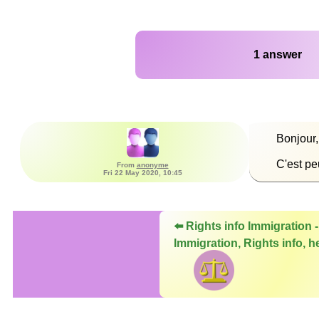
1 answer
C'est pe
From
anonyme
Fri 22 May 2020, 10:45
⬅️ Rights info Immigration -
Immigration, Rights info, he