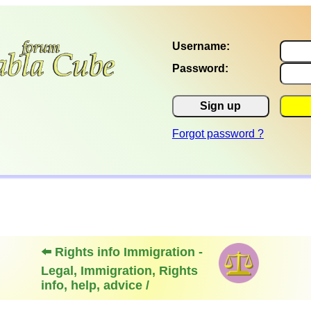
Username:
Password:
Sign up
Forgot password ?
⬅️ Rights info Immigration -
Legal, Immigration, Rights
info, help, advice /