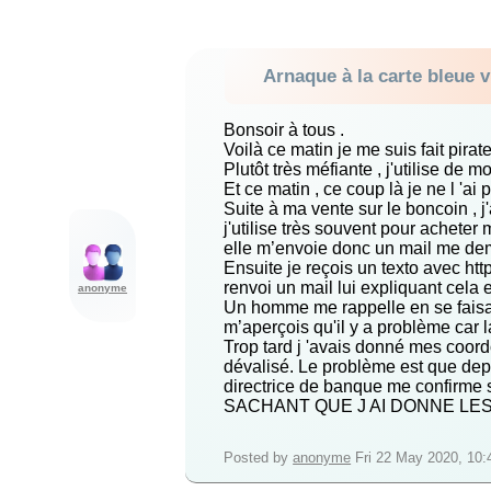
Arnaque à la carte bleue
Bonsoir à tous .
Voilà ce matin je me suis fait pi
Plutôt très méfiante , j'utilise de
Et ce matin , ce coup là je ne l 'ai 
Suite à ma vente sur le boncoin ,
j'utilise très souvent pour acheter
elle m’envoie donc un mail me dem
Ensuite je reçois un texto avec http
renvoi un mail lui expliquant cela 
anonyme
Un homme me rappelle en se faisan
m’aperçois qu'il y a problème car l
Trop tard j 'avais donné mes coord
dévalisé. Le problème est que de
directrice de banque me confir
SACHANT QUE J AI DONNE LES 
Posted by
anonyme
Fri 22 May 2020, 10: