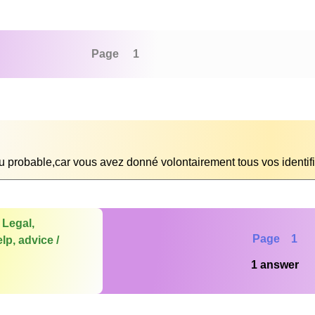
Page 1
u probable,car vous avez donné volontairement tous vos identifi
 Legal,
Page 1
lp, advice /
1 answer