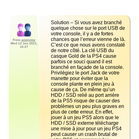
Solution – Si vous avez branché 
quelque chose sur le port USB de 
votre console, il y a de fortes 
chances que l’erreur vienne de là. 
From
anonyme
Wed 13 Jan 2021,
C’est ce que nous avons constaté 
16:27
de notre côté. La clé USB du 
casque Gold de la PS4 cause 
parfois ce souci quand il est 
branché en façade de la console. 
Privilégiez le port Jack de votre 
manette pour éviter que la 
console plante en plein jeu à 
cause de ça. De même qu’un 
HDD / SSD relié au port arrière 
de la PS5 risque de causer des 
problèmes un peu plus graves en 
plus de cette erreur. En effet, 
jouer à un jeu PS5 alors que le 
HDD / SSD externe télécharge 
une mise à jour pour un jeu PS4 
peut causer un crash brutal de 