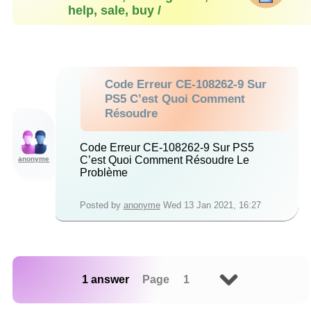
help, sale, buy /
Code Erreur CE-108262-9 Sur
PS5 C’est Quoi Comment
Résoudre
Code Erreur CE-108262-9 Sur PS5
C’est Quoi Comment Résoudre Le
anonyme
Problème
Posted by
anonyme
Wed 13 Jan 2021, 16:27
1 answer
Page 1