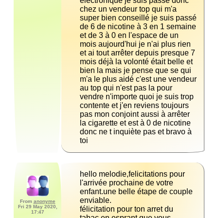
électronique je suis passé donc 
chez un vendeur top qui m'a 
super bien conseillé je suis passé 
de 6 de nicotine à 3 en 1 semaine 
et de 3 à 0 en l'espace de un 
mois aujourd'hui je n'ai plus rien 
et ai tout arrêter depuis presque 7 
mois déjà la volonté était belle et 
bien la mais je pense que se qui 
m'a le plus aidé c'est une vendeur 
au top qui n'est pas la pour 
vendre n'importe quoi je suis trop 
contente et j'en reviens toujours 
pas mon conjoint aussi à arrêter 
la cigarette et est à 0 de nicotine 
donc ne t inquiète pas et bravo à 
toi
hello melodie,felicitations pour 
l'arrivée prochaine de votre 
enfant.une belle étape de couple 
From
anonyme
Fri 29 May 2020,
félicitation pour ton arret du 
17:47
tabac,en esprant que vous 