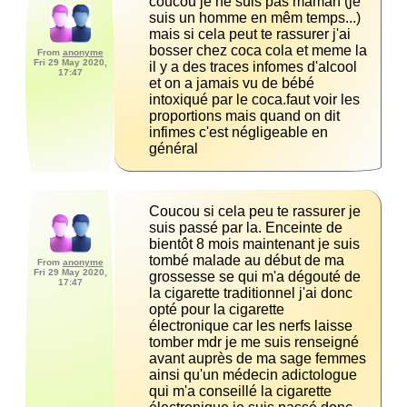
coucou je ne suis pas maman (je 
suis un homme en mêm temps...) 
mais si cela peut te rassurer j'ai 
bosser chez coca cola et meme la 
From
anonyme
Fri 29 May 2020,
il y a des traces infomes d'alcool 
17:47
et on a jamais vu de bébé 
intoxiqué par le coca.faut voir les 
proportions mais quand on dit 
infimes c'est négligeable en 
général
Coucou si cela peu te rassurer je 
suis passé par la. Enceinte de 
bientôt 8 mois maintenant je suis 
tombé malade au début de ma 
From
anonyme
Fri 29 May 2020,
grossesse se qui m'a dégouté de 
17:47
la cigarette traditionnel j'ai donc 
opté pour la cigarette 
électronique car les nerfs laisse 
tomber mdr je me suis renseigné 
avant auprès de ma sage femmes 
ainsi qu'un médecin adictologue 
qui m'a conseillé la cigarette 