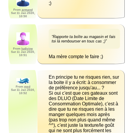
;)
From
armand
Sat 11 Jan 2020,
10:50
“Rapporte ta boîte au magasin et fais 
toi là rembourser en tous cas ;)”
From
ludivine
Sat 11 Jan 2020,
10:51
Ma mère compte le faire ;)
En principe tu ne risques rien, sur 
la boite il y a écrit: à consommer 
From
med
Sat 11 Jan 2020,
Si oui c'est que ces gateaux sont 
10:52
des DLUO (Date Limite de 
Consommation Optimale), c'est à 
dire que tu ne risques rien à les 
manger quelques mois après 
(pas trop non plus quand même 
^^), c'est juste la texture/le goût 
qui ne sont plus forcément les 