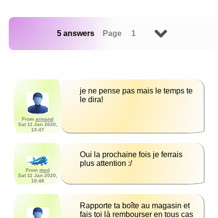
5 answers
Page 1
je ne pense pas mais le temps te 
le dira!
From
armand
Sat 11 Jan 2020,
10:47
Oui la prochaine fois je ferrais 
plus attention :/
From
med
Sat 11 Jan 2020,
10:48
Rapporte ta boîte au magasin et 
fais toi là rembourser en tous cas 