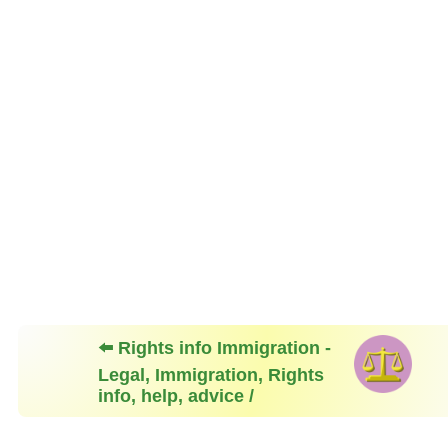
⬅️ Rights info Immigration -
Legal, Immigration, Rights
info, help, advice /