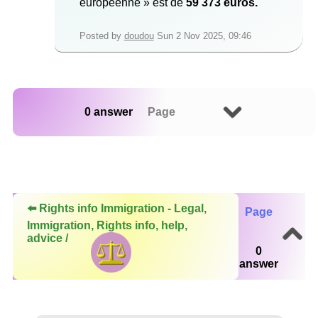
européenne » est de
59 373 euros.
Posted by
doudou
Sun 2 Nov 2025, 09:46
0 answer
Page
⬅️ Rights info Immigration - Legal,
Page
Immigration, Rights info, help,
advice /
0
answer